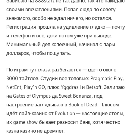
Зависаю на 888starz не так давно, так что накидаю
своими впечатлениями. Попал сюда по совету
знакомого, особо не ждал ничего, но остался.
Регистрация прошла на удивление гладко — почту
и телефон и всё, доки потом уже при выводе.
Минимальный деп копеечный, начинал с пары
долларов, чтобы пощупать.
По играм тут глаза разбегаются — где-то около
3000 тайтлов. Студии все топовые: Pragmatic Play,
NetEnt, Play’n GO, плюс Yggdrasil и Betsoft. Залипаю
на Gates of Olympus да Sweet Bonanza, под
настроение заглядываю в Book of Dead. Плюсом
идёт лайв-казино от Evolution — настоящие столы,
их game show бывает разносит банк, хотя честно
казна казино не дремлет.