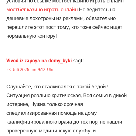
условия по ссылке мостбет казино играть онлайн
мостбет казино играть онлайн
Не ведитесь на
дешевые лохотроны из рекламы, обязательно
перешлите этот пост тому, кто тоже сейчас ищет
нормальную контору!
Vivod iz zapoya na domy_byki
sagt:
23. Juli 2026 um 9:12 Uhr
Слушайте, кто сталкивался с такой бедой?
Ситуация реально критическая, Вся семья в дикой
истерике, Нужна только срочная
специализированная помощь на дому
квалифицированного врача до тех пор, не нашли
проверенную медицинскую службу, и