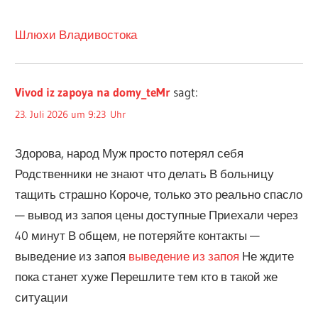
Шлюхи Владивостока
Vivod iz zapoya na domy_teMr
sagt:
23. Juli 2026 um 9:23 Uhr
Здорова, народ Муж просто потерял себя
Родственники не знают что делать В больницу
тащить страшно Короче, только это реально спасло
— вывод из запоя цены доступные Приехали через
40 минут В общем, не потеряйте контакты —
выведение из запоя
выведение из запоя
Не ждите
пока станет хуже Перешлите тем кто в такой же
ситуации