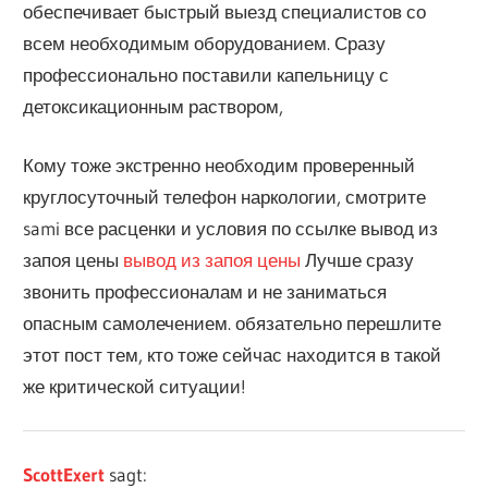
обеспечивает быстрый выезд специалистов со
всем необходимым оборудованием. Сразу
профессионально поставили капельницу с
детоксикационным раствором,
Кому тоже экстренно необходим проверенный
круглосуточный телефон наркологии, смотрите
sami все расценки и условия по ссылке вывод из
запоя цены
вывод из запоя цены
Лучше сразу
звонить профессионалам и не заниматься
опасным самолечением. обязательно перешлите
этот пост тем, кто тоже сейчас находится в такой
же критической ситуации!
ScottExert
sagt: