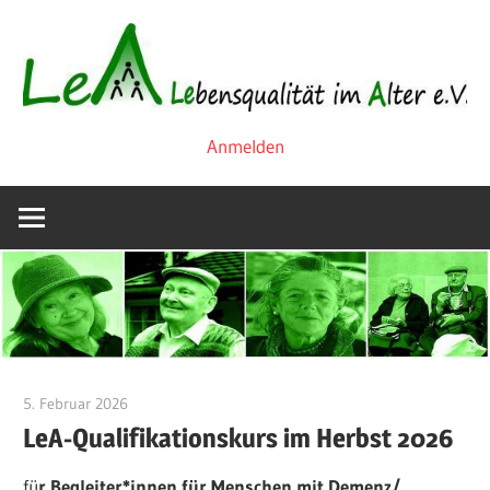
Zum
Inhalt
springen
Lebensqualität
LeA
Anmelden
im
Alter
e.V.
5. Februar 2026
Birgit Ratz
LeA-Qualifikationskurs im Herbst 2026
fü
r Begleiter*innen für Menschen mit Demenz/