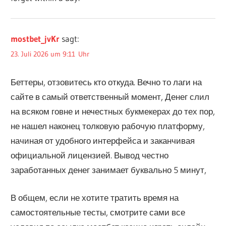
mostbet_jvKr
sagt:
23. Juli 2026 um 9:11 Uhr
Беттеры, отзовитесь кто откуда. Вечно то лаги на
сайте в самый ответственный момент, Денег слил
на всяком говне и нечестных букмекерах до тех пор,
не нашел наконец толковую рабочую платформу,
начиная от удобного интерфейса и заканчивая
официальной лицензией. Вывод честно
заработанных денег занимает буквально 5 минут,
В общем, если не хотите тратить время на
самостоятельные тесты, смотрите сами все