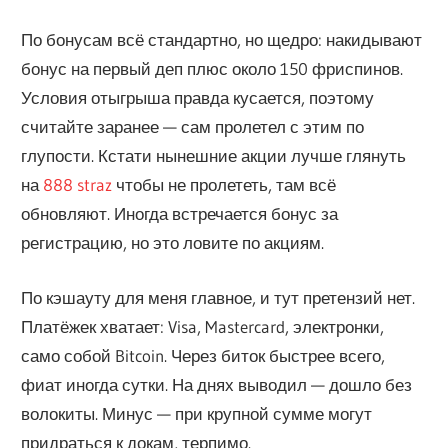
По бонусам всё стандартно, но щедро: накидывают
бонус на первый деп плюс около 150 фриспинов.
Условия отыгрыша правда кусается, поэтому
считайте заранее — сам пролетел с этим по
глупости. Кстати нынешние акции лучше глянуть
на
888 straz
чтобы не пролететь, там всё
обновляют. Иногда встречается бонус за
регистрацию, но это ловите по акциям.
По кэшауту для меня главное, и тут претензий нет.
Платёжек хватает: Visa, Mastercard, электронки,
само собой Bitcoin. Через биток быстрее всего,
фиат иногда сутки. На днях выводил — дошло без
волокиты. Минус — при крупной сумме могут
придраться к докам, терпимо.