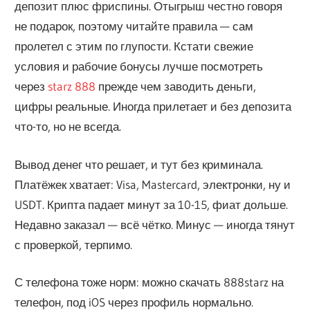
депозит плюс фриспины. Отыгрыш честно говоря
не подарок, поэтому читайте правила — сам
пролетел с этим по глупости. Кстати свежие
условия и рабочие бонусы лучше посмотреть
через
starz 888
прежде чем заводить деньги,
цифры реальные. Иногда прилетает и без депозита
что-то, но не всегда.
Вывод денег что решает, и тут без криминала.
Платёжек хватает: Visa, Mastercard, электронки, ну и
USDT. Крипта падает минут за 10-15, фиат дольше.
Недавно заказал — всё чётко. Минус — иногда тянут
с проверкой, терпимо.
С телефона тоже норм: можно скачать 888starz на
телефон, под iOS через профиль нормально.