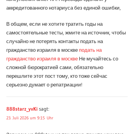
аккредитованного нотариуса без единой ошибки,
В общем, если не хотите тратить годы на
самостоятельные тесты, жмите на источник, чтобы
случайно не потерять контакты подать на
гражданство израиля в москве
подать на
гражданство израиля в москве
Не мучайтесь со
сложной бюрократией сами, обязательно
перешлите этот пост тому, кто тоже сейчас
серьезно думает о репатриации!
888starz_yvKi
sagt:
23. Juli 2026 um 9:15 Uhr