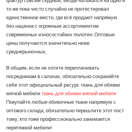
фактур совсем скудный, Везде натыкался на одно и
то же пока чисто случайно не протестировал
единственное место, где всё продают напрямую
без наценок с огромным ассортиментом
современных износостойких полотен. Оптовые
цены получаются значительно ниже
среднерыночных,
В общем, если не хотите переплачивать
посредникам в салонах, обязательно сохраняйте
себе этот официальный ресурс ткань для обивки
мягкой мебели
ткань для обивки мягкой мебели
Покупайте любые обивочные ткани напрямую с
оптового склада, обязательно перешлите этот пост
тому, кто тоже профессионально занимается
перетяжкой мебели!