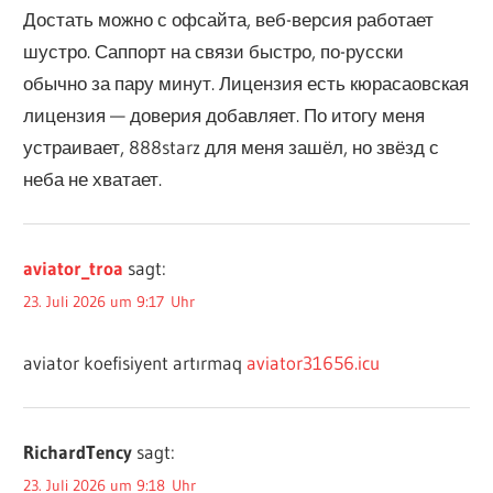
Достать можно с офсайта, веб-версия работает
шустро. Саппорт на связи быстро, по-русски
обычно за пару минут. Лицензия есть кюрасаовская
лицензия — доверия добавляет. По итогу меня
устраивает, 888starz для меня зашёл, но звёзд с
неба не хватает.
aviator_troa
sagt:
23. Juli 2026 um 9:17 Uhr
aviator koefisiyent artırmaq
aviator31656.icu
RichardTency
sagt:
23. Juli 2026 um 9:18 Uhr