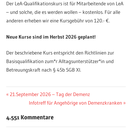
Der LeA-Qualifikationskurs ist für Mitarbeitende von LeA
– und solche, die es werden wollen – kostenlos. Für alle
anderen erheben wir eine Kursgebühr von 120.- €.
Neue Kurse sind im Herbst 2026 geplant!
Der beschriebene Kurs entspricht den Richtlinien zur
Basisqualifikation zum*r Alltagsunterstützer*in und
Betreuungskraft nach § 45b SGB XI.
ALLTAGSBEGLEITER
AKTUELLES
Beitragsnavigation
Vorheriger
21.September 2026 – Tag der Demenz
DEMENZ
Beitrag:
Nächster
Infotreff für Angehörige von Demenzkranken
STARTSEITE
Beitrag:
4.551 Kommentare