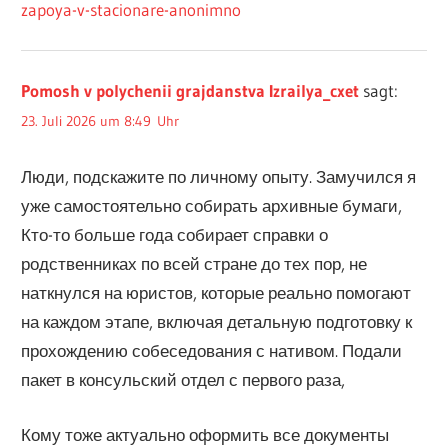
zapoya-v-stacionare-anonimno
Pomosh v polychenii grajdanstva Izrailya_cxet
sagt:
23. Juli 2026 um 8:49 Uhr
Люди, подскажите по личному опыту. Замучился я
уже самостоятельно собирать архивные бумаги,
Кто-то больше года собирает справки о
родственниках по всей стране до тех пор, не
наткнулся на юристов, которые реально помогают
на каждом этапе, включая детальную подготовку к
прохождению собеседования с нативом. Подали
пакет в консульский отдел с первого раза,
Кому тоже актуально оформить все документы