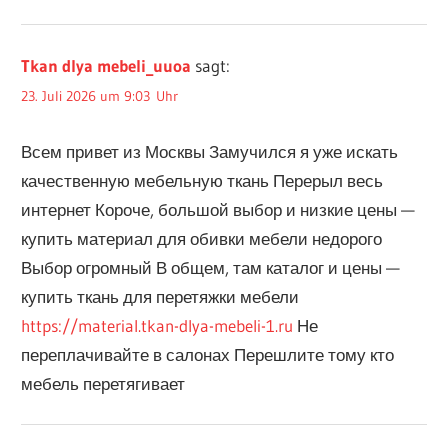
Tkan dlya mebeli_uuoa
sagt:
23. Juli 2026 um 9:03 Uhr
Всем привет из Москвы Замучился я уже искать
качественную мебельную ткань Перерыл весь
интернет Короче, большой выбор и низкие цены —
купить материал для обивки мебели недорого
Выбор огромный В общем, там каталог и цены —
купить ткань для перетяжки мебели
https://material.tkan-dlya-mebeli-1.ru
Не
переплачивайте в салонах Перешлите тому кто
мебель перетягивает