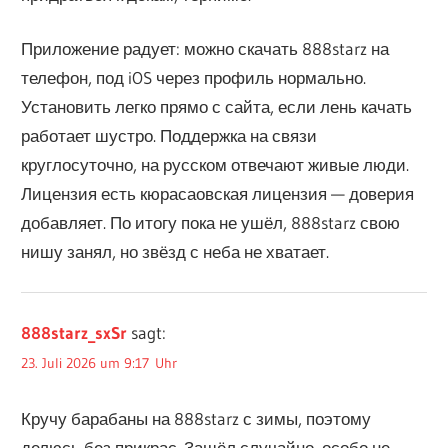
Приложение радует: можно скачать 888starz на
телефон, под iOS через профиль нормально.
Установить легко прямо с сайта, если лень качать
работает шустро. Поддержка на связи
круглосуточно, на русском отвечают живые люди.
Лицензия есть кюрасаовская лицензия — доверия
добавляет. По итогу пока не ушёл, 888starz свою
нишу занял, но звёзд с неба не хватает.
888starz_sxSr
sagt:
23. Juli 2026 um 9:17 Uhr
Кручу барабаны на 888starz с зимы, поэтому
делюсь без прикрас. Зашёл случайно, особо не