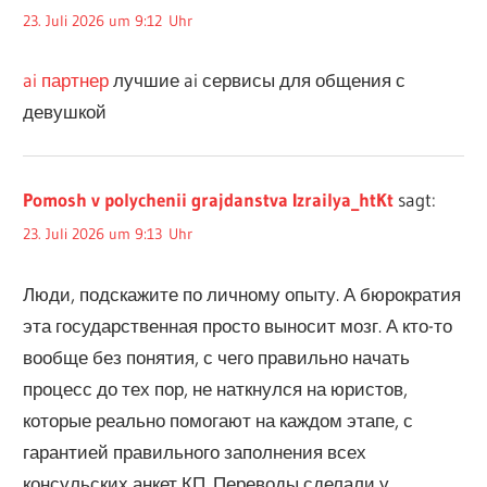
23. Juli 2026 um 9:12 Uhr
ai партнер
лучшие ai сервисы для общения с
девушкой
Pomosh v polychenii grajdanstva Izrailya_htKt
sagt:
23. Juli 2026 um 9:13 Uhr
Люди, подскажите по личному опыту. А бюрократия
эта государственная просто выносит мозг. А кто-то
вообще без понятия, с чего правильно начать
процесс до тех пор, не наткнулся на юристов,
которые реально помогают на каждом этапе, с
гарантией правильного заполнения всех
консульских анкет КП. Переводы сделали у