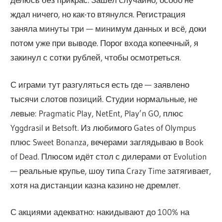
ждал ничего, но как-то втянулся. Регистрация
заняла минуты три — минимум данных и всё, доки
потом уже при выводе. Порог входа копеечный, я
закинул с сотки рублей, чтобы осмотреться.
С играми тут разгуляться есть где — заявлено
тысячи слотов позиций. Студии нормальные, не
левые: Pragmatic Play, NetEnt, Play’n GO, плюс
Yggdrasil и Betsoft. Из любимого Gates of Olympus
плюс Sweet Bonanza, вечерами заглядываю в Book
of Dead. Плюсом идёт стол с дилерами от Evolution
— реальные крупье, шоу типа Crazy Time затягивает,
хотя на дистанции казна казино не дремлет.
С акциями адекватно: накидывают до 100% на