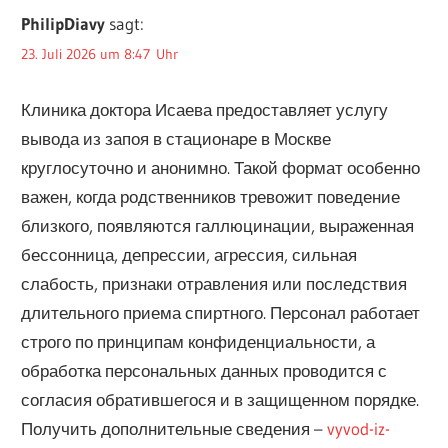
PhilipDiavy
sagt:
23. Juli 2026 um 8:47 Uhr
Клиника доктора Исаева предоставляет услугу
вывода из запоя в стационаре в Москве
круглосуточно и анонимно. Такой формат особенно
важен, когда родственников тревожит поведение
близкого, появляются галлюцинации, выраженная
бессонница, депрессии, агрессия, сильная
слабость, признаки отравления или последствия
длительного приема спиртного. Персонал работает
строго по принципам конфиденциальности, а
обработка персональных данных проводится с
согласия обратившегося и в защищенном порядке.
Получить дополнительные сведения –
vyvod-iz-