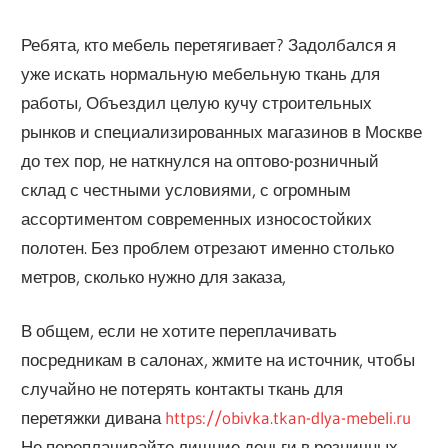
Ребята, кто мебель перетягивает? Задолбался я
уже искать нормальную мебельную ткань для
работы, Объездил целую кучу строительных
рынков и специализированных магазинов в Москве
до тех пор, не наткнулся на оптово-розничный
склад с честными условиями, с огромным
ассортиментом современных износостойких
полотен. Без проблем отрезают именно столько
метров, сколько нужно для заказа,
В общем, если не хотите переплачивать
посредникам в салонах, жмите на источник, чтобы
случайно не потерять контакты ткань для
перетяжки дивана
https://obivka.tkan-dlya-mebeli.ru
Не переплачивайте лишние деньги в розничных