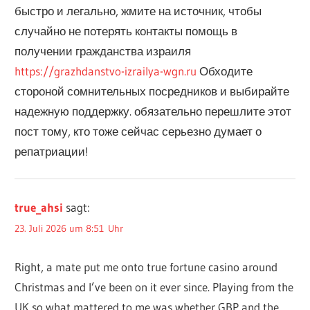
быстро и легально, жмите на источник, чтобы
случайно не потерять контакты помощь в
получении гражданства израиля
https://grazhdanstvo-izrailya-wgn.ru
Обходите
стороной сомнительных посредников и выбирайте
надежную поддержку. обязательно перешлите этот
пост тому, кто тоже сейчас серьезно думает о
репатриации!
true_ahsi
sagt:
23. Juli 2026 um 8:51 Uhr
Right, a mate put me onto true fortune casino around
Christmas and I’ve been on it ever since. Playing from the
UK so what mattered to me was whether GBP and the