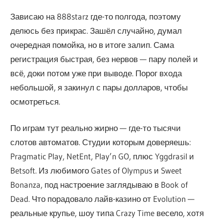
Зависаю на 888starz где-то полгода, поэтому
делюсь без прикрас. Зашёл случайно, думал
очередная помойка, но в итоге залип. Сама
регистрация быстрая, без нервов — пару полей и
всё, доки потом уже при выводе. Порог входа
небольшой, я закинул с пары долларов, чтобы
осмотреться.
По играм тут реально жирно — где-то тысячи
слотов автоматов. Студии которым доверяешь:
Pragmatic Play, NetEnt, Play’n GO, плюс Yggdrasil и
Betsoft. Из любимого Gates of Olympus и Sweet
Bonanza, под настроение заглядываю в Book of
Dead. Что порадовало лайв-казино от Evolution —
реальные крупье, шоу типа Crazy Time весело, хотя